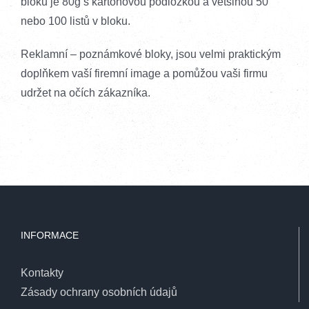
bloků je 80g s kartonovou podložkou a většinou 50
nebo 100 listů v bloku.
Reklamní – poznámkové bloky, jsou velmi praktickým
doplňkem vaší firemní image a pomůžou vaši firmu
udržet na očích zákazníka.
INFORMACE
Kontakty
Zásady ochrany osobních údajů