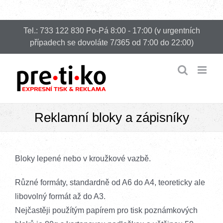
Přeskočit
Tel.: 733 122 830 Po-Pá 8:00 - 17:00 (v urgentních
na
případech se dovoláte 7/365 od 7:00 do 22:00)
obsah
Reklamní bloky a zápisníky
Bloky lepené nebo v kroužkové vazbě.
Různé formáty, standardně od A6 do A4, teoreticky ale
libovolný formát až do A3.
Nejčastěji použítým papírem pro tisk poznámkových